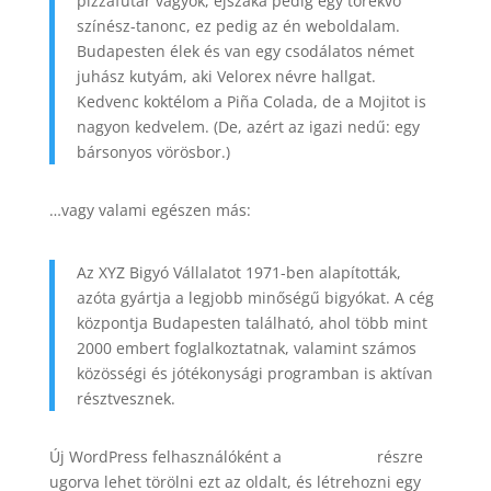
pizzafutár vagyok, éjszaka pedig egy törekvő
színész-tanonc, ez pedig az én weboldalam.
Budapesten élek és van egy csodálatos német
juhász kutyám, aki Velorex névre hallgat.
Kedvenc koktélom a Piña Colada, de a Mojitot is
nagyon kedvelem. (De, azért az igazi nedű: egy
bársonyos vörösbor.)
…vagy valami egészen más:
Az XYZ Bigyó Vállalatot 1971-ben alapították,
azóta gyártja a legjobb minőségű bigyókat. A cég
központja Budapesten található, ahol több mint
2000 embert foglalkoztatnak, valamint számos
közösségi és jótékonysági programban is aktívan
résztvesznek.
Új WordPress felhasználóként a
Vezérlőpult
részre
ugorva lehet törölni ezt az oldalt, és létrehozni egy