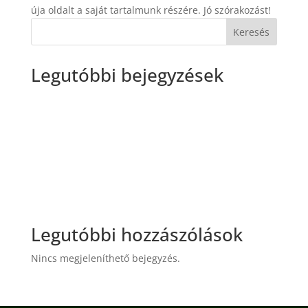
úja oldalt a saját tartalmunk részére. Jó szórakozást!
Keresés
Legutóbbi bejegyzések
Plósz emléktábla avatása
Budapest Riviérája – Egy gellért-hegyi telekcsoport
beépülése
A GELLÉRT-HEGY VENDÉGLÁTÁSA
KÖNYVAJÁNLÓ
Ívek, cikcakkok, krikszkrakszok – SÉTA
Legutóbbi hozzászólások
Nincs megjeleníthető bejegyzés.