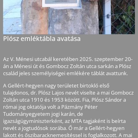
Plósz emléktábla avatása
Az V. Ménesi utcabál keretében 2025. szeptember 20-
án a Ménesi út és Gombocz Zoltán utca sarkán a Plósz
család jeles személyiségei emlékére táblát avattunk.
A Gellért-hegyen nagy területet birtokló első
tulajdonos, dr. Plósz Lajos nevét viselte a mai Gombocz
Zoltán utca 1910 és 1953 között. Fia, Plósz Sándor a
római jog oktatója volt a Pázmány Péter
Tudományegyetem jogi karán, de
igazságügyminiszterként, az MTA tagjaként is beírta
nevét a jogtudósok sorába. Ő már a Gellért-hegyen
lakott és őszibaracknemesítéssel is foglalkozott. A mai