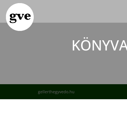
KÖNYVA
gellerthegyvedo.hu